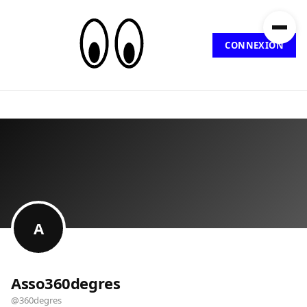
CONNEXION
A
Asso360degres
@360degres