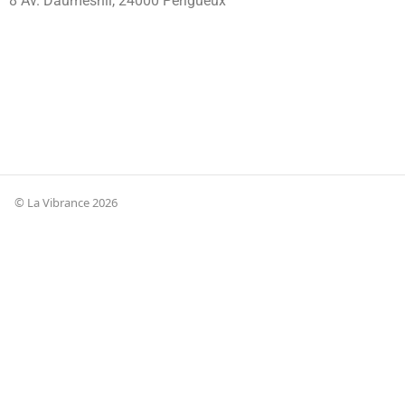
8 Av. Daumesnil, 24000 Périgueux
© La Vibrance 2026