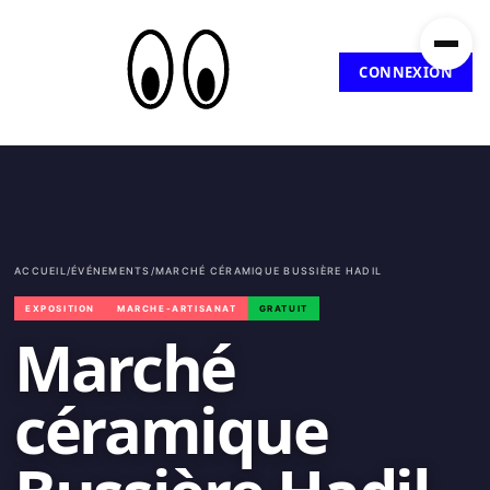
CONNEXION
ACCUEIL
/
ÉVÉNEMENTS
/
MARCHÉ CÉRAMIQUE BUSSIÈRE HADIL
EXPOSITION
MARCHE-ARTISANAT
GRATUIT
Marché
céramique