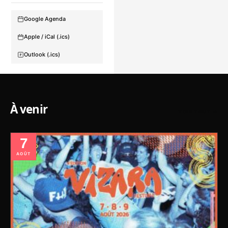
Google Agenda
Apple / iCal (.ics)
Outlook (.ics)
À venir
VOIR TOUT →
7
AOÛT