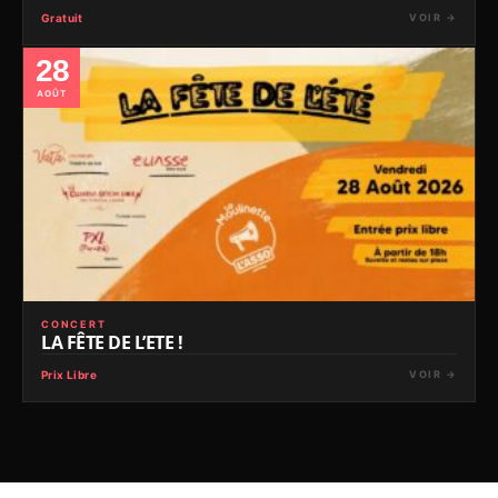
Gratuit
VOIR →
28
AOÛT
CONCERT
LA FÊTE DE L’ETE !
Prix Libre
VOIR →