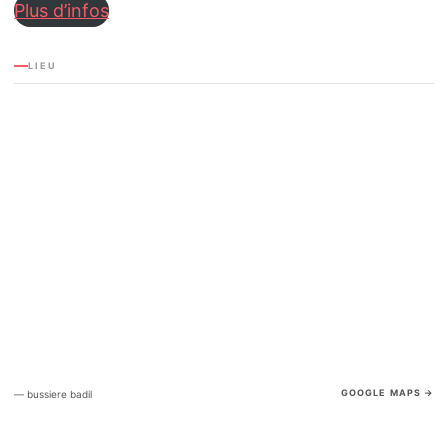
Plus d’infos
LIEU
GOOGLE MAPS →
— bussiere badil