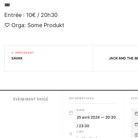
Entrée : 10€ / 20h30
♡ Orga: Some Produkt
← PRÉCÉDENT
SAVAK
JACK AND THE B
ÉVÉNEMENT PASSÉ
INFORMATIONS
AJO
DATE
25 avril 2024 — 20:30
/ 23:30
LIEU