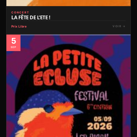
CONCERT
LA FÊTE DE L’ETE !
Prix Libre
VOIR →
5
SEP