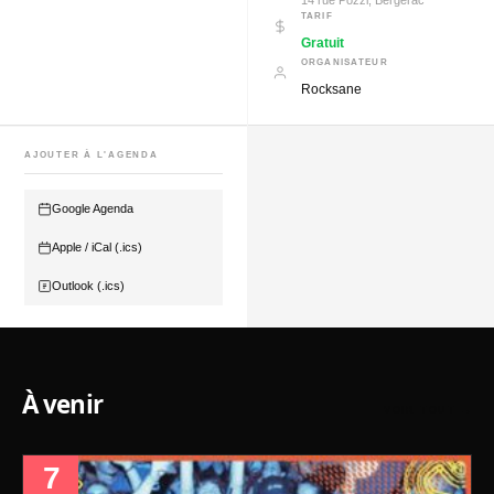
14 rue Pozzi, Bergerac
TARIF
Gratuit
ORGANISATEUR
Rocksane
AJOUTER À L'AGENDA
Google Agenda
Apple / iCal (.ics)
Outlook (.ics)
À venir
VOIR TOUT →
7