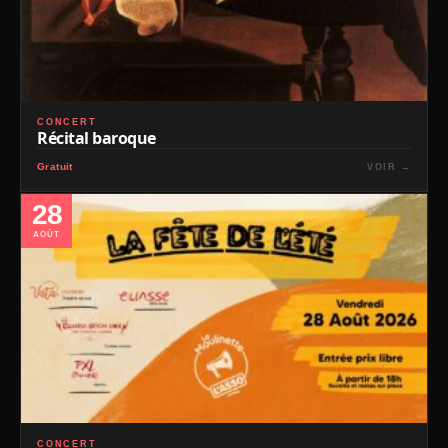
CONCERT
Récital baroque
Gratuit
VOIR →
28
AOÛT
CONCERT