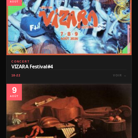
AOÛT
CONCERT
VIZARA Festival#4
18-22
VOIR →
9
AOÛT