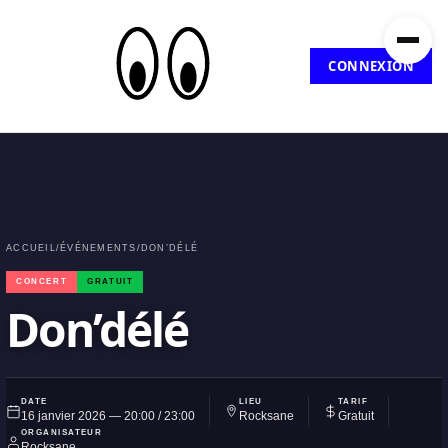
CONNEXION
ACCUEIL
/
ÉVÉNEMENTS
/
DON’DÉLÉ
CONCERT
GRATUIT
Don’délé
DATE
LIEU
TARIF
16 janvier 2026 — 20:00 / 23:00
Rocksane
Gratuit
ORGANISATEUR
Rocksane